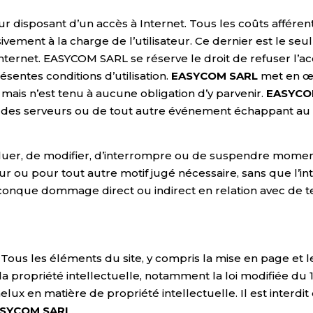
ur disposant d’un accès à Internet. Tous les coûts afférents 
lusivement à la charge de l’utilisateur. Ce dernier est le
ernet. EASYCOM SARL se réserve le droit de refuser l’accè
ésentes conditions d’utilisation.
EASYCOM SARL
met en œu
 mais n’est tenu à aucune obligation d’y parvenir.
EASYCO
des serveurs ou de tout autre événement échappant au c
évoluer, de modifier, d’interrompre ou de suspendre momen
jour ou pour tout autre motif jugé nécessaire, sans que l’in
onque dommage direct ou indirect en relation avec de te
Tous les éléments du site, y compris la mise en page et le
la propriété intellectuelle, notamment la loi modifiée du 18
ux en matière de propriété intellectuelle. Il est interdit 
SYCOM SARL
.