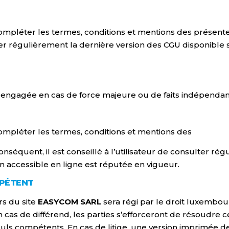
compléter les termes, conditions et mentions des présent
lter régulièrement la dernière version des CGU disponible s
engagée en cas de force majeure ou de faits indépendant
compléter les termes, conditions et mentions des
séquent, il est conseillé à l’utilisateur de consulter ré
n accessible en ligne est réputée en vigueur.
MPÉTENT
urs du site
EASYCOM SARL
sera régi par le droit luxembour
 de différend, les parties s’efforceront de résoudre ce d
uls compétents. En cas de litige, une version imprimée 