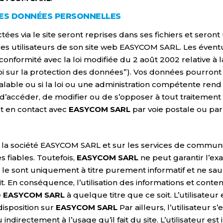
 DES DONNÉES PERSONNELLES
ées via le site seront reprises dans ses fichiers et seron
les utilisateurs de son site web EASYCOM SARL. Les éven
 conformité avec la loi modifiée du 2 août 2002 relative à
oi sur la protection des données”). Vos données pourront
lable ou si la loi ou une administration compétente rend o
it d’accéder, de modifier ou de s’opposer à tout traitement
nt en contact avec
EASYCOM SARL
par voie postale ou par 
r la société EASYCOM SARL et sur les services de communica
s fiables. Toutefois,
EASYCOM SARL
ne peut garantir l’ex
te le sont uniquement à titre purement informatif et ne sa
n conséquence, l’utilisation des informations et contenu
e
EASYCOM SARL
à quelque titre que ce soit. L’utilisateur
disposition sur
EASYCOM SARL
Par ailleurs, l’utilisateur
rectement à l’usage qu’il fait du site. L’utilisateur est