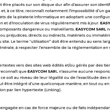
tre placés sur son disque dur afin d’assurer son identific
 et, à ce titre, reconnaît notamment l’impossibilité d’un g
ffets de la piraterie informatique en adoptant une configu
n et d’inoculation de virus régulièrement mis à jour.
EAS
composants dangereux ou malveillants.
EASYCOM SARL
ne
préjudices, directs ou indirects, matériels ou immatérie
u site. Le terme “utilisation” doit être entendu au sens larg
e générale, à respecter l’ensemble de la réglementation 
rtextes vers des sites web édités et/ou gérés par des tie
r reconnaît que
EASYCOM SAR
L n’assume aucune responsabi
 soit au niveau de leur légalité ou de l’exactitude des in
t être intégré d’une quelconque manière, en tout ou en p
on par lien hypertexte (Linking).
engagée en cas de force majeure ou de faits indépendant