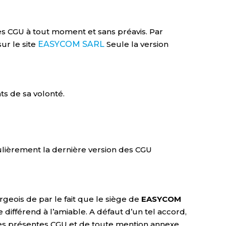
es CGU à tout moment et sans préavis. Par
ur le site
EASYCOM SARL
Seule la version
s de sa volonté.
gulièrement la dernière version des CGU
geois de par le fait que le siège de
EASYCOM
ifférend à l’amiable. A défaut d’un tel accord,
des présentes CGU et de toute mention annexe