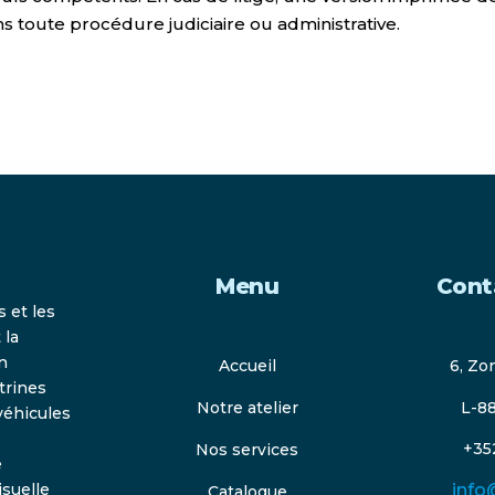
 toute procédure judiciaire ou administrative.
Menu
Cont
 et les
 la
n
Accueil
6, Zo
itrines
L-88
Notre atelier
véhicules
+35
Nos services
e
suelle
info
Catalogue